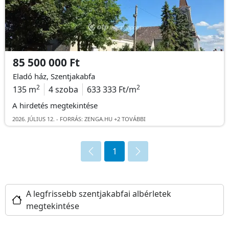
85 500 000 Ft
Eladó ház, Szentjakabfa
2
2
135 m
4 szoba
633 333 Ft/m
A hirdetés megtekintése
2026. JÚLIUS 12. -
FORRÁS: ZENGA.HU +2 TOVÁBBI
1
A legfrissebb szentjakabfai albérletek
megtekintése