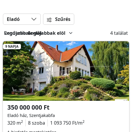
Eladó
Szűrés
Rendezés:
Legújabbak elöl
4 találat
9 NAPJA
350 000 000 Ft
Eladó ház, Szentjakabfa
2
2
320 m
8 szoba
1 093 750 Ft/m
A hirdetés megtekintése