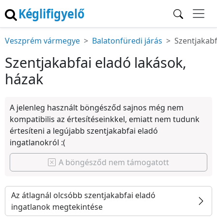
Kéglifigyelő
Veszprém vármegye
Balatonfüredi járás
Szentjakab
Szentjakabfai eladó lakások,
házak
A jelenleg használt böngésződ sajnos még nem
kompatibilis az értesítéseinkkel, emiatt nem tudunk
értesíteni a legújabb szentjakabfai eladó
ingatlanokról :(
A böngésződ nem támogatott
Az átlagnál olcsóbb szentjakabfai eladó
ingatlanok megtekintése