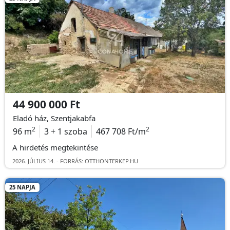
44 900 000 Ft
Eladó ház, Szentjakabfa
2
2
96 m
3 + 1 szoba
467 708 Ft/m
A hirdetés megtekintése
2026. JÚLIUS 14. - FORRÁS: OTTHONTERKEP.HU
25 NAPJA