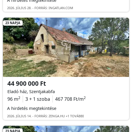
2026. JÚLIUS 28. - FORRÁS: INGATLAN.COM
23 NAPJA
44 900 000 Ft
Eladó ház, Szentjakabfa
2
2
96 m
3 + 1 szoba
467 708 Ft/m
A hirdetés megtekintése
2026. JÚLIUS 14. -
FORRÁS: ZENGA.HU +1 TOVÁBBI
23 NAPJA