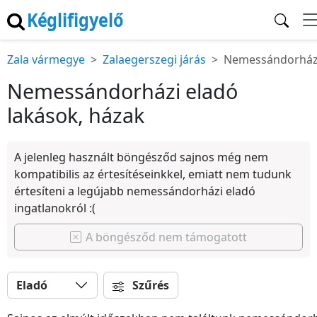
Kéglifigyelő
Zala vármegye
Zalaegerszegi járás
Nemessándorhá
Nemessándorházi eladó
lakások, házak
A jelenleg használt böngésződ sajnos még nem
kompatibilis az értesítéseinkkel, emiatt nem tudunk
értesíteni a legújabb nemessándorházi eladó
ingatlanokról :(
A böngésződ nem támogatott
Eladó
Szűrés