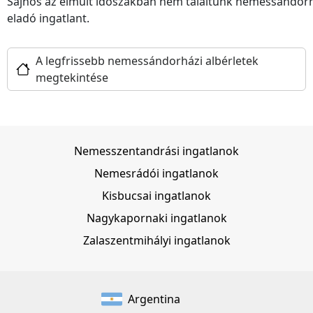
Sajnos az elmúlt időszakban nem találtunk nemessándor
eladó ingatlant.
A legfrissebb nemessándorházi albérletek
megtekintése
Nemesszentandrási ingatlanok
Nemesrádói ingatlanok
Kisbucsai ingatlanok
Nagykapornaki ingatlanok
Zalaszentmihályi ingatlanok
Argentina