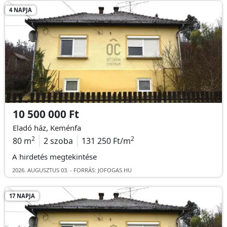
4 NAPJA
10 500 000 Ft
Eladó ház, Keménfa
2
2
80 m
2 szoba
131 250 Ft/m
A hirdetés megtekintése
2026. AUGUSZTUS 03. - FORRÁS: JOFOGAS.HU
17 NAPJA