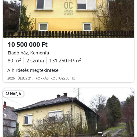
10 500 000 Ft
Eladó ház, Keménfa
2
2
80 m
2 szoba
131 250 Ft/m
A hirdetés megtekintése
2026. JÚLIUS 21. - FORRÁS: KOLTOZZBE.HU
28 NAPJA