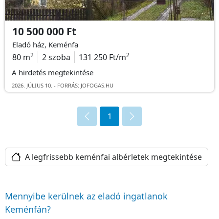
10 500 000 Ft
Eladó ház, Keménfa
2
2
80 m
2 szoba
131 250 Ft/m
A hirdetés megtekintése
2026. JÚLIUS 10. - FORRÁS: JOFOGAS.HU
1
A legfrissebb keménfai albérletek megtekintése
Mennyibe kerülnek az eladó ingatlanok
Keménfán?