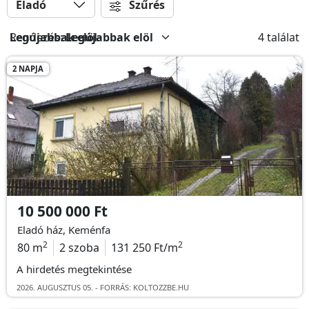
Eladó
Szűrés
Rendezés:
Legújabbak elöl
4 találat
2 NAPJA
10 500 000 Ft
Eladó ház, Keménfa
2
2
80 m
2 szoba
131 250 Ft/m
A hirdetés megtekintése
2026. AUGUSZTUS 05. - FORRÁS: KOLTOZZBE.HU