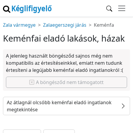
Kéglifigyelő
Zala vármegye
Zalaegerszegi járás
Keménfa
Keménfai eladó lakások, házak
A jelenleg használt böngésződ sajnos még nem
kompatibilis az értesítéseinkkel, emiatt nem tudunk
értesíteni a legújabb keménfai eladó ingatlanokról :(
A böngésződ nem támogatott
Az átlagnál olcsóbb keménfai eladó ingatlanok
megtekintése