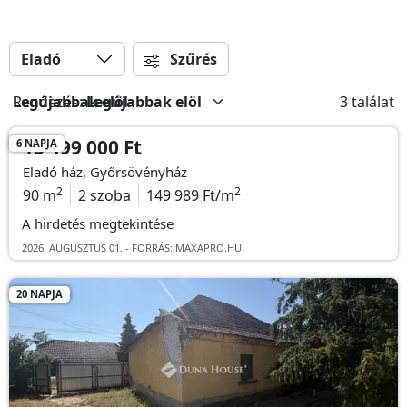
Eladó
Szűrés
Rendezés:
Legújabbak elöl
3 találat
13 499 000 Ft
6 NAPJA
Eladó ház, Győrsövényház
2
2
90 m
2 szoba
149 989 Ft/m
A hirdetés megtekintése
2026. AUGUSZTUS 01. - FORRÁS: MAXAPRO.HU
20 NAPJA