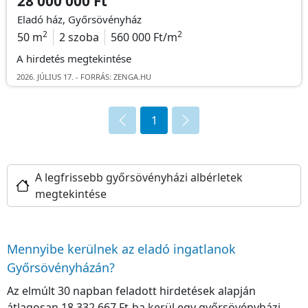
28 000 000 Ft
Eladó ház, Győrsövényház
2
2
50 m
2 szoba
560 000 Ft/m
A hirdetés megtekintése
2026. JÚLIUS 17. - FORRÁS: ZENGA.HU
1
A legfrissebb győrsövényházi albérletek
megtekintése
Mennyibe kerülnek az eladó ingatlanok
Győrsövényházán?
Az elmúlt 30 napban feladott hirdetések alapján
átlagosan 18 332 667 Ft-ba kerül egy győrsövényházi