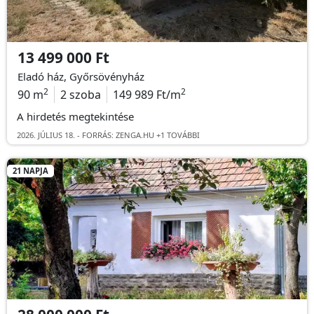
13 499 000 Ft
Eladó ház, Győrsövényház
2
2
90 m
2 szoba
149 989 Ft/m
A hirdetés megtekintése
2026. JÚLIUS 18. -
FORRÁS: ZENGA.HU +1 TOVÁBBI
21 NAPJA