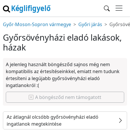
Kéglifigyelő
Győr-Moson-Sopron vármegye
Győri járás
Győrsöv
Győrsövényházi eladó lakások,
házak
A jelenleg használt böngésződ sajnos még nem
kompatibilis az értesítéseinkkel, emiatt nem tudunk
értesíteni a legújabb győrsövényházi eladó
ingatlanokról :(
A böngésződ nem támogatott
Az átlagnál olcsóbb győrsövényházi eladó
ingatlanok megtekintése